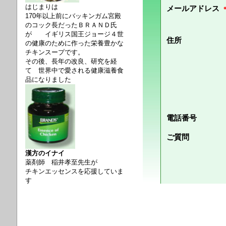
はじまりは
170年以上前にバッキンガム宮殿
のコック長だったＢＲＡＮＤ氏
が
イギリス国王ジョージ４世
の健康のために作った栄養豊かな
チキンスープです。
その後、長年の改良、研究を経
て 世界中で愛される健康滋養食
品になりました
漢方のイナイ
薬剤師 稲井孝至先生が
チキンエッセンスを応援していま
す