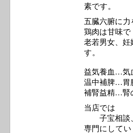
素です。
五臓六腑に力
鶏肉は甘味で
老若男女、妊
す。
益気養血…気
温中補脾…胃
補腎益精…腎
当店では
子宝相談、
専門にしてい