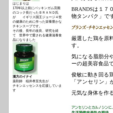
はじまりは
170年以上前にバッキンガム宮殿
BRANDSは１
のコック長だったＢＲＡＮＤ氏
物タンパク」で
が
イギリス国王ジョージ４世
の健康のために作った栄養豊かな
チキンスープです。
その後、長年の改良、研究を経
て 世界中で愛される健康滋養食
厳
選した鶏を原
品になりました
す。
気になる脂肪分
ーの超美容食品
俊敏に動き回る
漢方のイナイ
「アンセリン」
薬剤師 稲井孝至先生が
チキンエッセンスを応援していま
す
元気な身体を作