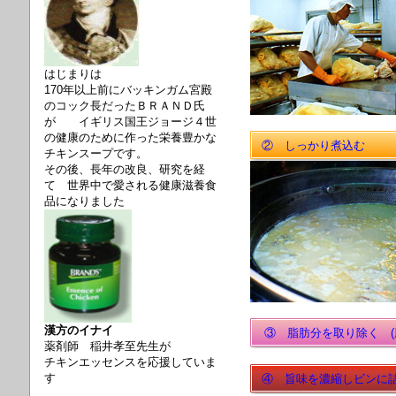
はじまりは
170年以上前にバッキンガム宮殿
のコック長だったＢＲＡＮＤ氏
が
イギリス国王ジョージ４世
の健康のために作った栄養豊かな
② しっかり煮込む
チキンスープです。
その後、長年の改良、研究を経
て 世界中で愛される健康滋養食
品になりました
漢方のイナイ
③ 脂肪分を取り除く (
薬剤師 稲井孝至先生が
チキンエッセンスを応援していま
す
④ 旨味を濃縮しビンに