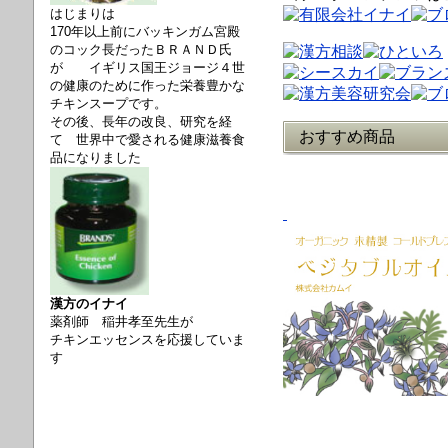
はじまりは
170年以上前にバッキンガム宮殿
のコック長だったＢＲＡＮＤ氏
が
イギリス国王ジョージ４世
の健康のために作った栄養豊かな
チキンスープです。
その後、長年の改良、研究を経
おすすめ商品
て 世界中で愛される健康滋養食
品になりました
漢方のイナイ
薬剤師 稲井孝至先生が
チキンエッセンスを応援していま
す